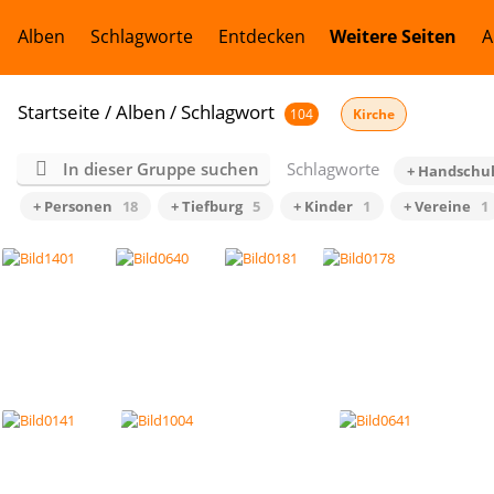
Alben
Schlagworte
Entdecken
Weitere Seiten
A
Startseite
/
Alben
/
Schlagwort
104
Kirche
In dieser Gruppe suchen
Schlagworte
+ Handschu
+ Personen
18
+ Tiefburg
5
+ Kinder
1
+ Vereine
1