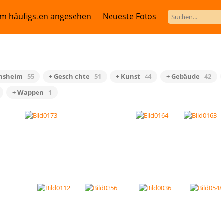
m häufigsten angesehen
Neueste Fotos
hsheim
55
+ Geschichte
51
+ Kunst
44
+ Gebäude
42
+ Wappen
1