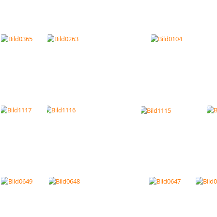
Bild1401
Bild0640
Bild0181
Bild0178
Bild0141
Bild1004
Bild064
Bild0365
Bild0263
Bild0104
Bild1117
Bild1116
Bild1115