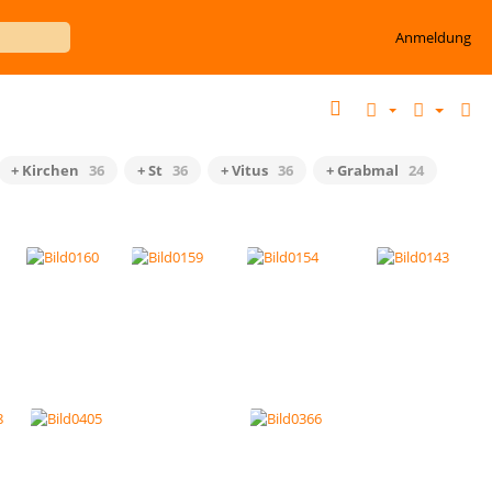
Anmeldung
+ Kirchen
36
+ St
36
+ Vitus
36
+ Grabmal
24