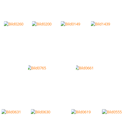
63
Bild0160
Bild0159
Bild0154
Bild0143
548
Bild0405
Bild0366
Bild0260
Bild0200
Bild0149
Bild1439
d0766
Bild0765
Bild0661