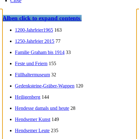
Close
Alben
click to expand contents
1200-Jahrfeier1965
163
1250-Jahrfeier 2015
77
Familie Graham bis 1914
33
Feste und Feiern
155
Füllhaltermuseum
32
Gedenksteine-Gräber-Wappen
120
Heiligenberg
144
Hendesse damals und heute
28
Hendsemer Kunst
149
Hendsemer Leute
235