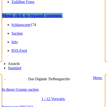
Zufällige Fotos
Menü
click to expand contents
Schlagworte
174
Suchen
Info
RSS-Feed
Ansicht
Standard
Menu
Das Digitale Tiefburgarchiv
In dieser Gruppe suchen
1 / 12
Vorwärts
Impressum
DSGVO