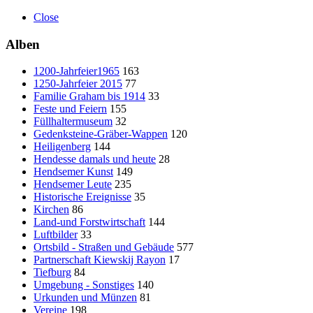
Close
Alben
1200-Jahrfeier1965
163
1250-Jahrfeier 2015
77
Familie Graham bis 1914
33
Feste und Feiern
155
Füllhaltermuseum
32
Gedenksteine-Gräber-Wappen
120
Heiligenberg
144
Hendesse damals und heute
28
Hendsemer Kunst
149
Hendsemer Leute
235
Historische Ereignisse
35
Kirchen
86
Land-und Forstwirtschaft
144
Luftbilder
33
Ortsbild - Straßen und Gebäude
577
Partnerschaft Kiewskij Rayon
17
Tiefburg
84
Umgebung - Sonstiges
140
Urkunden und Münzen
81
Vereine
198