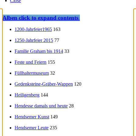
Close
Alben
click to expand contents
1200-Jahrfeier1965
163
1250-Jahrfeier 2015
77
Familie Graham bis 1914
33
Feste und Feiern
155
Füllhaltermuseum
32
Gedenksteine-Gräber-Wappen
120
Heiligenberg
144
Hendesse damals und heute
28
Hendsemer Kunst
149
Hendsemer Leute
235