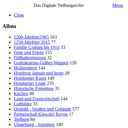
Das Digitale Tiefburgarchiv
Menu
Close
Alben
1200-Jahrfeier1965
163
1250-Jahrfeier 2015
77
Familie Graham bis 1914
33
Feste und Feiern
155
Füllhaltermuseum
32
Gedenksteine-Gräber-Wappen
120
Heiligenberg
144
Hendesse damals und heute
28
Hendsemer Kunst
149
Hendsemer Leute
235
Historische Ereignisse
35
Kirchen
86
Land-und Forstwirtschaft
144
Luftbilder
33
Ortsbild - Straßen und Gebäude
577
Partnerschaft Kiewskij Rayon
17
Tiefburg
84
Umgebung - Sonstiges
140