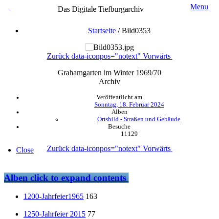
Menu
Das Digitale Tiefburgarchiv
Startseite
/
Bild0353
Zurück
data-iconpos="notext"
Vorwärts
Grahamgarten im Winter 1969/70
Archiv
Veröffentlicht am
Sonntag, 18. Februar 2024
Alben
Ortsbild - Straßen und Gebäude
Besuche
11129
Zurück
data-iconpos="notext"
Vorwärts
Close
Alben
click to expand contents
1200-Jahrfeier1965
163
1250-Jahrfeier 2015
77