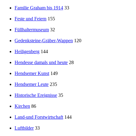
Familie Graham bis 1914
33
Feste und Feiern
155
Füllhaltermuseum
32
Gedenksteine-Gräber-Wappen
120
Heiligenberg
144
Hendesse damals und heute
28
Hendsemer Kunst
149
Hendsemer Leute
235
Historische Ereignisse
35
Kirchen
86
Land-und Forstwirtschaft
144
Luftbilder
33