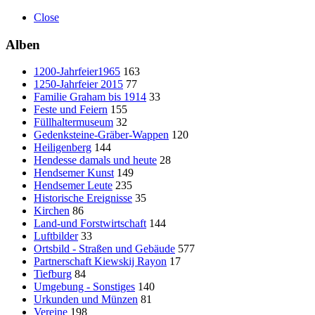
Close
Alben
1200-Jahrfeier1965
163
1250-Jahrfeier 2015
77
Familie Graham bis 1914
33
Feste und Feiern
155
Füllhaltermuseum
32
Gedenksteine-Gräber-Wappen
120
Heiligenberg
144
Hendesse damals und heute
28
Hendsemer Kunst
149
Hendsemer Leute
235
Historische Ereignisse
35
Kirchen
86
Land-und Forstwirtschaft
144
Luftbilder
33
Ortsbild - Straßen und Gebäude
577
Partnerschaft Kiewskij Rayon
17
Tiefburg
84
Umgebung - Sonstiges
140
Urkunden und Münzen
81
Vereine
198