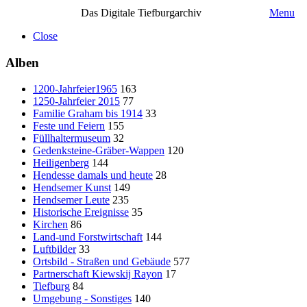
Das Digitale Tiefburgarchiv
Menu
Close
Alben
1200-Jahrfeier1965
163
1250-Jahrfeier 2015
77
Familie Graham bis 1914
33
Feste und Feiern
155
Füllhaltermuseum
32
Gedenksteine-Gräber-Wappen
120
Heiligenberg
144
Hendesse damals und heute
28
Hendsemer Kunst
149
Hendsemer Leute
235
Historische Ereignisse
35
Kirchen
86
Land-und Forstwirtschaft
144
Luftbilder
33
Ortsbild - Straßen und Gebäude
577
Partnerschaft Kiewskij Rayon
17
Tiefburg
84
Umgebung - Sonstiges
140