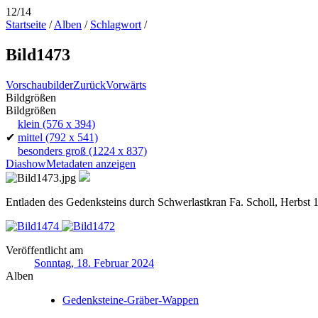
12/14
Startseite
/
Alben
/
Schlagwort
/
Bild1473
Vorschaubilder
Zurück
Vorwärts
Bildgrößen
Bildgrößen
klein
(576 x 394)
✔
mittel
(792 x 541)
besonders groß
(1224 x 837)
Diashow
Metadaten anzeigen
Entladen des Gedenksteins durch Schwerlastkran Fa. Scholl, Herbst
Veröffentlicht am
Sonntag, 18. Februar 2024
Alben
Gedenksteine-Gräber-Wappen