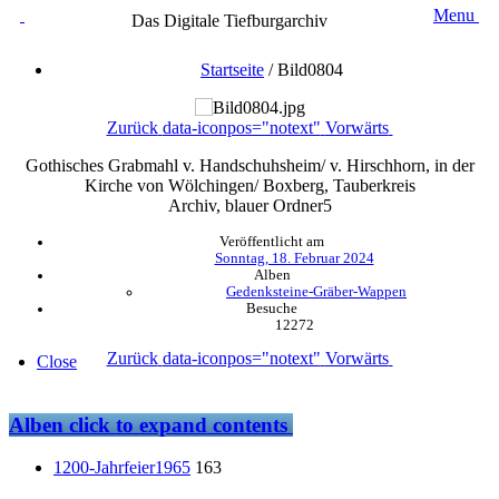
Menu
Das Digitale Tiefburgarchiv
Startseite
/
Bild0804
Zurück
data-iconpos="notext"
Vorwärts
Gothisches Grabmahl v. Handschuhsheim/ v. Hirschhorn, in der
Kirche von Wölchingen/ Boxberg, Tauberkreis
Archiv, blauer Ordner5
Veröffentlicht am
Sonntag, 18. Februar 2024
Alben
Gedenksteine-Gräber-Wappen
Besuche
12272
Zurück
data-iconpos="notext"
Vorwärts
Close
Alben
click to expand contents
1200-Jahrfeier1965
163