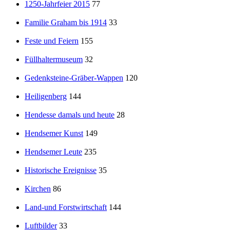
1250-Jahrfeier 2015
77
Familie Graham bis 1914
33
Feste und Feiern
155
Füllhaltermuseum
32
Gedenksteine-Gräber-Wappen
120
Heiligenberg
144
Hendesse damals und heute
28
Hendsemer Kunst
149
Hendsemer Leute
235
Historische Ereignisse
35
Kirchen
86
Land-und Forstwirtschaft
144
Luftbilder
33