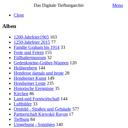
Das Digitale Tiefburgarchiv
Menu
Close
Alben
1200-Jahrfeier1965
163
1250-Jahrfeier 2015
77
Familie Graham bis 1914
33
Feste und Feiern
155
Füllhaltermuseum
32
Gedenksteine-Gräber-Wappen
120
Heiligenberg
144
Hendesse damals und heute
28
Hendsemer Kunst
149
Hendsemer Leute
235
Historische Ereignisse
35
Kirchen
86
Land-und Forstwirtschaft
144
Luftbilder
33
Ortsbild - Straßen und Gebäude
577
Partnerschaft Kiewskij Rayon
17
Tiefburg
84
Umgebung - Sonstiges
140