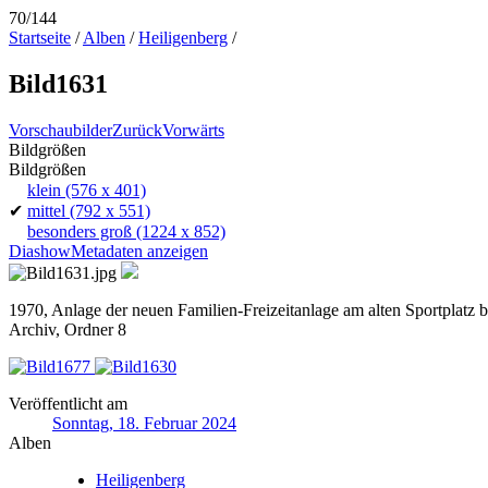
70/144
Startseite
/
Alben
/
Heiligenberg
/
Bild1631
Vorschaubilder
Zurück
Vorwärts
Bildgrößen
Bildgrößen
klein
(576 x 401)
✔
mittel
(792 x 551)
besonders groß
(1224 x 852)
Diashow
Metadaten anzeigen
1970, Anlage der neuen Familien-Freizeitanlage am alten Sportplatz
Archiv, Ordner 8
Veröffentlicht am
Sonntag, 18. Februar 2024
Alben
Heiligenberg