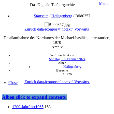
Menu
Das Digitale Tiefburgarchiv
Startseite
/
Heiligenberg
/
Bild0357
Zurück
data-iconpos="notext"
Vorwärts
Detailaufnahme des Nordturms der Michaelsbasilika, unrestauriert,
1970
Archiv
Veröffentlicht am
Sonntag, 18. Februar 2024
Alben
Heiligenberg
Besuche
13126
Zurück
data-iconpos="notext"
Vorwärts
Close
Alben
click to expand contents
1200-Jahrfeier1965
163