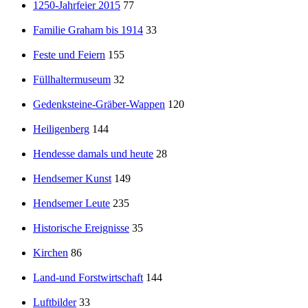
1250-Jahrfeier 2015
77
Familie Graham bis 1914
33
Feste und Feiern
155
Füllhaltermuseum
32
Gedenksteine-Gräber-Wappen
120
Heiligenberg
144
Hendesse damals und heute
28
Hendsemer Kunst
149
Hendsemer Leute
235
Historische Ereignisse
35
Kirchen
86
Land-und Forstwirtschaft
144
Luftbilder
33