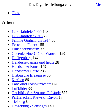
Das Digitale Tiefburgarchiv
Menu
Close
Alben
1200-Jahrfeier1965
163
1250-Jahrfeier 2015
77
Familie Graham bis 1914
33
Feste und Feiern
155
Füllhaltermuseum
32
Gedenksteine-Gräber-Wappen
120
Heiligenberg
144
Hendesse damals und heute
28
Hendsemer Kunst
149
Hendsemer Leute
235
Historische Ereignisse
35
Kirchen
86
Land-und Forstwirtschaft
144
Luftbilder
33
Ortsbild - Straßen und Gebäude
577
Partnerschaft Kiewskij Rayon
17
Tiefburg
84
Umgebung - Sonstiges
140