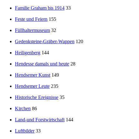
Familie Graham bis 1914
33
Feste und Feiern
155
Füllhaltermuseum
32
Gedenksteine-Gräber-Wappen
120
Heiligenberg
144
Hendesse damals und heute
28
Hendsemer Kunst
149
Hendsemer Leute
235
Historische Ereignisse
35
Kirchen
86
Land-und Forstwirtschaft
144
Luftbilder
33