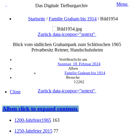
Menu
Das Digitale Tiefburgarchiv
Startseite
/
Familie Graham bis 1914
/
Bild1954
Zurück
data-iconpos="notext"
Blick vom südlichen Grahampark zum Schlösschen 1965
Privatbesitz Reimer, Handschuhsheim
Veröffentlicht am
Sonntag, 18. Februar 2024
Alben
Familie Graham bis 1914
Besuche
12262
Zurück
data-iconpos="notext"
Close
Alben
click to expand contents
1200-Jahrfeier1965
163
1250-Jahrfeier 2015
77