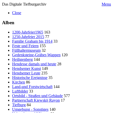
Das Digitale Tiefburgarchiv
Menu
Close
Alben
1200-Jahrfeier1965
163
1250-Jahrfeier 2015
77
Familie Graham bis 1914
33
Feste und Feiern
155
Füllhaltermuseum
32
Gedenksteine-Gräber-Wappen
120
Heiligenberg
144
Hendesse damals und heute
28
Hendsemer Kunst
149
Hendsemer Leute
235
Historische Ereignisse
35
Kirchen
86
Land-und Forstwirtschaft
144
Luftbilder
33
Ortsbild - Straßen und Gebäude
577
Partnerschaft Kiewskij Rayon
17
Tiefburg
84
Umgebung - Sonstiges
140