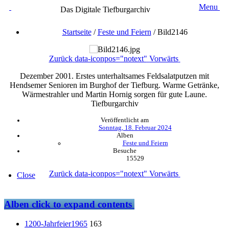
Menu
Das Digitale Tiefburgarchiv
Startseite
/
Feste und Feiern
/
Bild2146
Zurück
data-iconpos="notext"
Vorwärts
Dezember 2001. Erstes unterhaltsames Feldsalatputzen mit
Hendsemer Senioren im Burghof der Tiefburg. Warme Getränke,
Wärmestrahler und Martin Hornig sorgen für gute Laune.
Tiefburgarchiv
Veröffentlicht am
Sonntag, 18. Februar 2024
Alben
Feste und Feiern
Besuche
15529
Zurück
data-iconpos="notext"
Vorwärts
Close
Alben
click to expand contents
1200-Jahrfeier1965
163