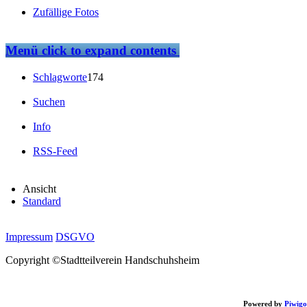
Zufällige Fotos
Menü
click to expand contents
Schlagworte
174
Suchen
Info
RSS-Feed
Ansicht
Standard
Impressum
DSGVO
Copyright ©Stadtteilverein Handschuhsheim
Powered by
Piwigo