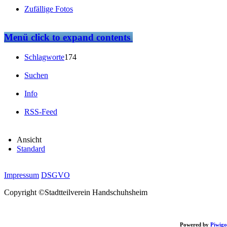
Zufällige Fotos
Menü
click to expand contents
Schlagworte
174
Suchen
Info
RSS-Feed
Ansicht
Standard
Impressum
DSGVO
Copyright ©Stadtteilverein Handschuhsheim
Powered by
Piwigo