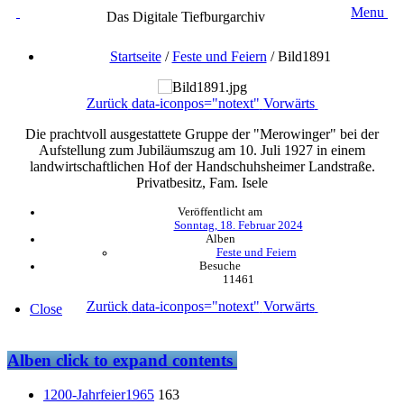
Menu
Das Digitale Tiefburgarchiv
Startseite
/
Feste und Feiern
/
Bild1891
Zurück
data-iconpos="notext"
Vorwärts
Die prachtvoll ausgestattete Gruppe der "Merowinger" bei der
Aufstellung zum Jubiläumszug am 10. Juli 1927 in einem
landwirtschaftlichen Hof der Handschuhsheimer Landstraße.
Privatbesitz, Fam. Isele
Veröffentlicht am
Sonntag, 18. Februar 2024
Alben
Feste und Feiern
Besuche
11461
Zurück
data-iconpos="notext"
Vorwärts
Close
Alben
click to expand contents
1200-Jahrfeier1965
163