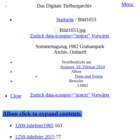
Menu
Das Digitale Tiefburgarchiv
Startseite
/
Bild1653
Zurück
data-iconpos="notext"
Vorwärts
Sommertagszug 1982 Grahampark
Archiv, Ordner9
Veröffentlicht am
Sonntag, 18. Februar 2024
Alben
Feste und Feiern
Besuche
13082
Zurück
data-iconpos="notext"
Vorwärts
Close
Alben
click to expand contents
1200-Jahrfeier1965
163
1250-Jahrfeier 2015
77