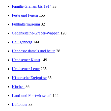
Familie Graham bis 1914
33
Feste und Feiern
155
Füllhaltermuseum
32
Gedenksteine-Gräber-Wappen
120
Heiligenberg
144
Hendesse damals und heute
28
Hendsemer Kunst
149
Hendsemer Leute
235
Historische Ereignisse
35
Kirchen
86
Land-und Forstwirtschaft
144
Luftbilder
33