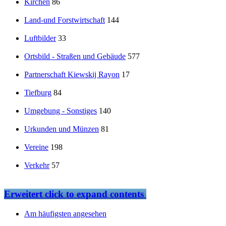
Kirchen
86
Land-und Forstwirtschaft
144
Luftbilder
33
Ortsbild - Straßen und Gebäude
577
Partnerschaft Kiewskij Rayon
17
Tiefburg
84
Umgebung - Sonstiges
140
Urkunden und Münzen
81
Vereine
198
Verkehr
57
Erweitert
click to expand contents
Am häufigsten angesehen