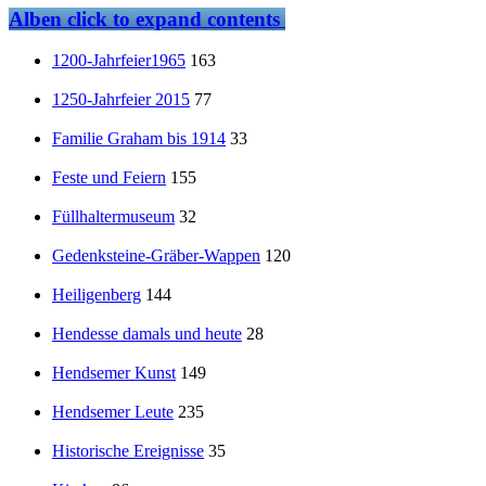
Alben
click to expand contents
1200-Jahrfeier1965
163
1250-Jahrfeier 2015
77
Familie Graham bis 1914
33
Feste und Feiern
155
Füllhaltermuseum
32
Gedenksteine-Gräber-Wappen
120
Heiligenberg
144
Hendesse damals und heute
28
Hendsemer Kunst
149
Hendsemer Leute
235
Historische Ereignisse
35