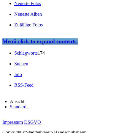
Neueste Fotos
Neueste Alben
Zufällige Fotos
Menü
click to expand contents
Schlagworte
174
Suchen
Info
RSS-Feed
Ansicht
Standard
Impressum
DSGVO
Copyright ©Stadtteilverein Handschuhsheim