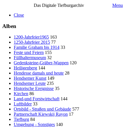
Das Digitale Tiefburgarchiv
Menu
Close
Alben
1200-Jahrfeier1965
163
1250-Jahrfeier 2015
77
Familie Graham bis 1914
33
Feste und Feiern
155
Füllhaltermuseum
32
Gedenksteine-Gräber-Wappen
120
Heiligenberg
144
Hendesse damals und heute
28
Hendsemer Kunst
149
Hendsemer Leute
235
Historische Ereignisse
35
Kirchen
86
Land-und Forstwirtschaft
144
Luftbilder
33
Ortsbild - Straßen und Gebäude
577
Partnerschaft Kiewskij Rayon
17
Tiefburg
84
Umgebung - Sonstiges
140