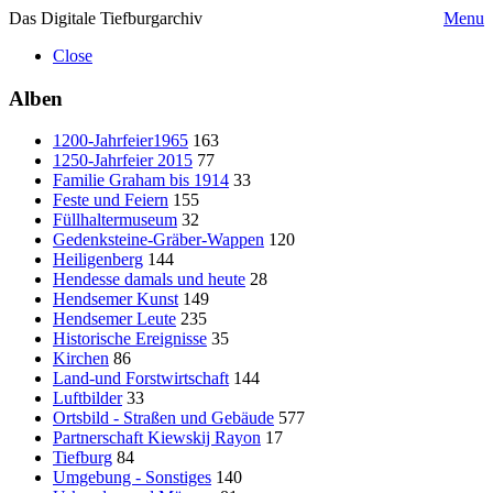
Das Digitale Tiefburgarchiv
Menu
Close
Alben
1200-Jahrfeier1965
163
1250-Jahrfeier 2015
77
Familie Graham bis 1914
33
Feste und Feiern
155
Füllhaltermuseum
32
Gedenksteine-Gräber-Wappen
120
Heiligenberg
144
Hendesse damals und heute
28
Hendsemer Kunst
149
Hendsemer Leute
235
Historische Ereignisse
35
Kirchen
86
Land-und Forstwirtschaft
144
Luftbilder
33
Ortsbild - Straßen und Gebäude
577
Partnerschaft Kiewskij Rayon
17
Tiefburg
84
Umgebung - Sonstiges
140