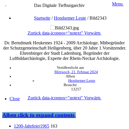
Menu
Das Digitale Tiefburgarchiv
Startseite
/
Hendsemer Leute
/
Bild2343
Zurück
data-iconpos="notext"
Vorwärts
Dr. Berndmark Heukemes 1924 - 2009 Archäologe, Mitbegründer
der Schutzgemeinschaft Heiligenberg, über 20 Jahre 1.Vorsitzender.
Ehrenbürger der Stadt Ladenburg, Begründer der
Luftbildarchäologie, Experte der Rhein-Neckar Archäologie.
Veröffentlicht am
Mittwoch, 21. Februar 2024
Alben
Hendsemer Leute
Besuche
13257
Zurück
data-iconpos="notext"
Vorwärts
Close
Alben
click to expand contents
1200-Jahrfeier1965
163