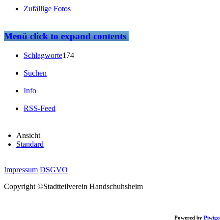
Zufällige Fotos
Menü
click to expand contents
Schlagworte
174
Suchen
Info
RSS-Feed
Ansicht
Standard
Impressum
DSGVO
Copyright ©Stadtteilverein Handschuhsheim
Powered by
Piwigo