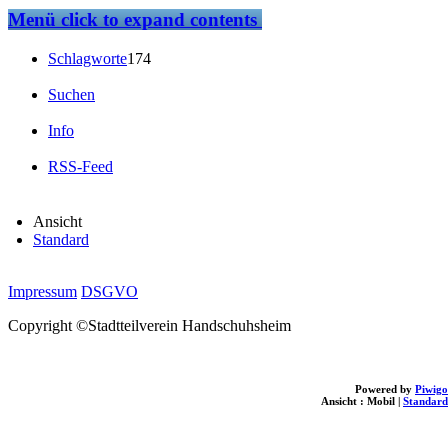
Menü
click to expand contents
Schlagworte
174
Suchen
Info
RSS-Feed
Ansicht
Standard
Impressum
DSGVO
Copyright ©Stadtteilverein Handschuhsheim
Powered by
Piwigo
Ansicht :
Mobil
|
Standard