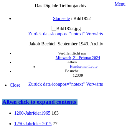
Menu
Das Digitale Tiefburgarchiv
Startseite
/
Bild1852
Zurück
data-iconpos="notext"
Vorwärts
Jakob Bechtel, September 1949. Archiv
Veröffentlicht am
Mittwoch, 21. Februar 2024
Alben
Hendsemer Leute
Besuche
12339
Zurück
data-iconpos="notext"
Vorwärts
Close
Alben
click to expand contents
1200-Jahrfeier1965
163
1250-Jahrfeier 2015
77