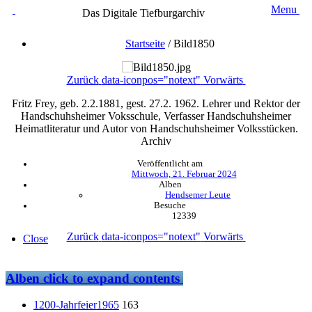
Menu
Das Digitale Tiefburgarchiv
Startseite
/
Bild1850
Zurück
data-iconpos="notext"
Vorwärts
Fritz Frey, geb. 2.2.1881, gest. 27.2. 1962. Lehrer und Rektor der
Handschuhsheimer Voksschule, Verfasser Handschuhsheimer
Heimatliteratur und Autor von Handschuhsheimer Volksstücken.
Archiv
Veröffentlicht am
Mittwoch, 21. Februar 2024
Alben
Hendsemer Leute
Besuche
12339
Zurück
data-iconpos="notext"
Vorwärts
Close
Alben
click to expand contents
1200-Jahrfeier1965
163