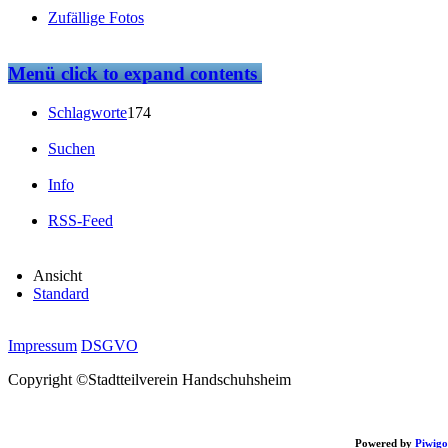
Zufällige Fotos
Menü
click to expand contents
Schlagworte
174
Suchen
Info
RSS-Feed
Ansicht
Standard
Impressum
DSGVO
Copyright ©Stadtteilverein Handschuhsheim
Powered by
Piwigo