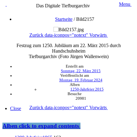
Menu
Das Digitale Tiefburgarchiv
Startseite
/
Bild2157
Zurück
data-iconpos="notext"
Vorwärts
Festzug zum 1250. Jubiläum am 22. März 2015 durch
Handschuhsheim
Tiefburgarchiv (Foto Jürgen Wallenwein)
Erstellt am
Sonntag, 22. März 2015
Veröffentlicht am
Montag, 19. Februar 2024
Alben
1250-Jahrfeier 2015
Besuche
20981
Zurück
data-iconpos="notext"
Vorwärts
Close
Alben
click to expand contents