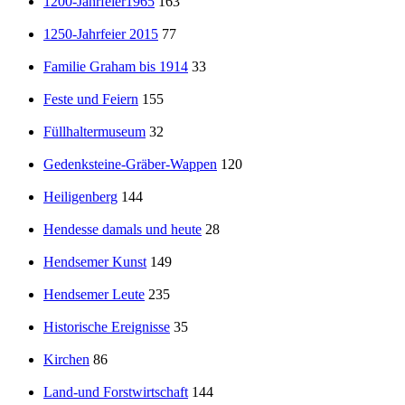
1200-Jahrfeier1965
163
1250-Jahrfeier 2015
77
Familie Graham bis 1914
33
Feste und Feiern
155
Füllhaltermuseum
32
Gedenksteine-Gräber-Wappen
120
Heiligenberg
144
Hendesse damals und heute
28
Hendsemer Kunst
149
Hendsemer Leute
235
Historische Ereignisse
35
Kirchen
86
Land-und Forstwirtschaft
144