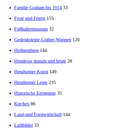
Familie Graham bis 1914
33
Feste und Feiern
155
Füllhaltermuseum
32
Gedenksteine-Gräber-Wappen
120
Heiligenberg
144
Hendesse damals und heute
28
Hendsemer Kunst
149
Hendsemer Leute
235
Historische Ereignisse
35
Kirchen
86
Land-und Forstwirtschaft
144
Luftbilder
33