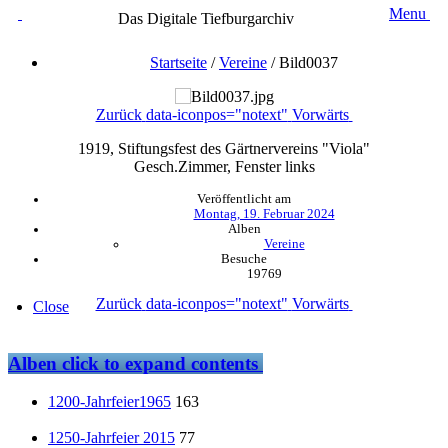
Menu
Das Digitale Tiefburgarchiv
Startseite
/
Vereine
/
Bild0037
Zurück
data-iconpos="notext"
Vorwärts
1919, Stiftungsfest des Gärtnervereins "Viola"
Gesch.Zimmer, Fenster links
Veröffentlicht am
Montag, 19. Februar 2024
Alben
Vereine
Besuche
19769
Zurück
data-iconpos="notext"
Vorwärts
Close
Alben
click to expand contents
1200-Jahrfeier1965
163
1250-Jahrfeier 2015
77