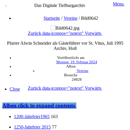
Menu
Das Digitale Tiefburgarchiv
Startseite
/
Vereine
/
Bild0642
Zurück
data-iconpos="notext"
Vorwärts
Pfarrer Alwin Schneider als Gästeführer vor St. Vitus, Juli 1995
Archiv, Holl
Veröffentlicht am
Montag, 19. Februar 2024
Alben
Vereine
Besuche
24826
Zurück
data-iconpos="notext"
Vorwärts
Close
Alben
click to expand contents
1200-Jahrfeier1965
163
1250-Jahrfeier 2015
77