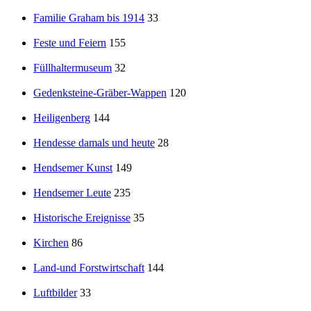
Familie Graham bis 1914
33
Feste und Feiern
155
Füllhaltermuseum
32
Gedenksteine-Gräber-Wappen
120
Heiligenberg
144
Hendesse damals und heute
28
Hendsemer Kunst
149
Hendsemer Leute
235
Historische Ereignisse
35
Kirchen
86
Land-und Forstwirtschaft
144
Luftbilder
33