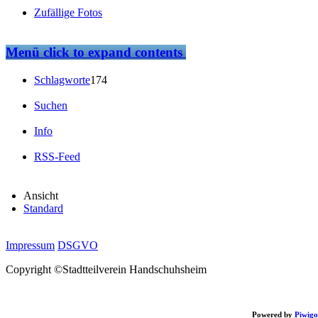
Zufällige Fotos
Menü
click to expand contents
Schlagworte
174
Suchen
Info
RSS-Feed
Ansicht
Standard
Impressum
DSGVO
Copyright ©Stadtteilverein Handschuhsheim
Powered by
Piwigo