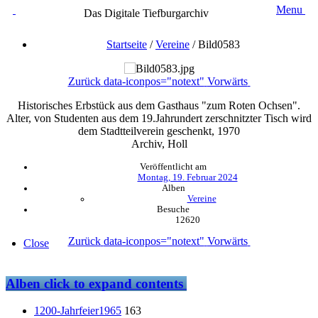
Menu
Das Digitale Tiefburgarchiv
Startseite
/
Vereine
/
Bild0583
Zurück
data-iconpos="notext"
Vorwärts
Historisches Erbstück aus dem Gasthaus "zum Roten Ochsen".
Alter, von Studenten aus dem 19.Jahrundert zerschnitzter Tisch wird
dem Stadtteilverein geschenkt, 1970
Archiv, Holl
Veröffentlicht am
Montag, 19. Februar 2024
Alben
Vereine
Besuche
12620
Zurück
data-iconpos="notext"
Vorwärts
Close
Alben
click to expand contents
1200-Jahrfeier1965
163