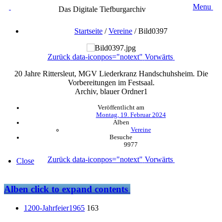
Menu
Das Digitale Tiefburgarchiv
Startseite
/
Vereine
/
Bild0397
Zurück
data-iconpos="notext"
Vorwärts
20 Jahre Rittersleut, MGV Liederkranz Handschuhsheim. Die
Vorbereitungen im Festsaal.
Archiv, blauer Ordner1
Veröffentlicht am
Montag, 19. Februar 2024
Alben
Vereine
Besuche
9977
Zurück
data-iconpos="notext"
Vorwärts
Close
Alben
click to expand contents
1200-Jahrfeier1965
163