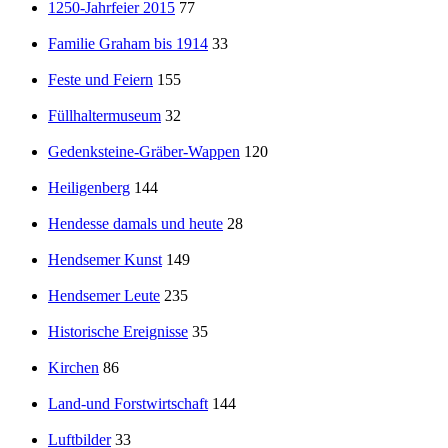
1250-Jahrfeier 2015
77
Familie Graham bis 1914
33
Feste und Feiern
155
Füllhaltermuseum
32
Gedenksteine-Gräber-Wappen
120
Heiligenberg
144
Hendesse damals und heute
28
Hendsemer Kunst
149
Hendsemer Leute
235
Historische Ereignisse
35
Kirchen
86
Land-und Forstwirtschaft
144
Luftbilder
33