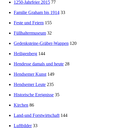
1250-Jahrfeier 2015
77
Familie Graham bis 1914
33
Feste und Feiern
155
Füllhaltermuseum
32
Gedenksteine-Gräber-Wappen
120
Heiligenberg
144
Hendesse damals und heute
28
Hendsemer Kunst
149
Hendsemer Leute
235
Historische Ereignisse
35
Kirchen
86
Land-und Forstwirtschaft
144
Luftbilder
33