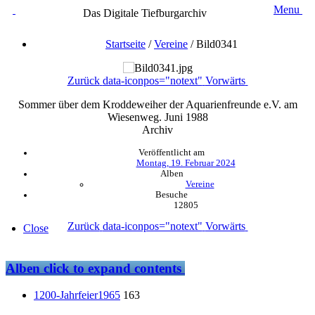
Menu
Das Digitale Tiefburgarchiv
Startseite
/
Vereine
/
Bild0341
Zurück
data-iconpos="notext"
Vorwärts
Sommer über dem Kroddeweiher der Aquarienfreunde e.V. am
Wiesenweg. Juni 1988
Archiv
Veröffentlicht am
Montag, 19. Februar 2024
Alben
Vereine
Besuche
12805
Zurück
data-iconpos="notext"
Vorwärts
Close
Alben
click to expand contents
1200-Jahrfeier1965
163