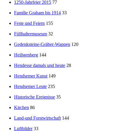
1250-Jahrfeier 2015
77
Familie Graham bis 1914
33
Feste und Feiern
155
Füllhaltermuseum
32
Gedenksteine-Gräber-Wappen
120
Heiligenberg
144
Hendesse damals und heute
28
Hendsemer Kunst
149
Hendsemer Leute
235
Historische Ereignisse
35
Kirchen
86
Land-und Forstwirtschaft
144
Luftbilder
33