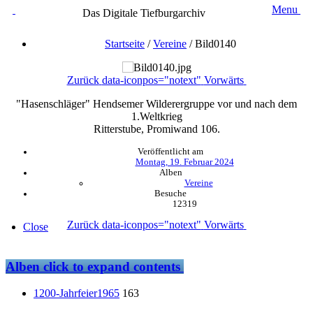
Menu
Das Digitale Tiefburgarchiv
Startseite
/
Vereine
/
Bild0140
Zurück
data-iconpos="notext"
Vorwärts
"Hasenschläger" Hendsemer Wilderergruppe vor und nach dem
1.Weltkrieg
Ritterstube, Promiwand 106.
Veröffentlicht am
Montag, 19. Februar 2024
Alben
Vereine
Besuche
12319
Zurück
data-iconpos="notext"
Vorwärts
Close
Alben
click to expand contents
1200-Jahrfeier1965
163