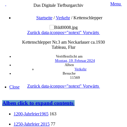
Menu
Das Digitale Tiefburgarchiv
Startseite
/
Verkehr
/
Kettenschlepper
Zurück
data-iconpos="notext"
Vorwärts
Kettenschlepper Nr.3 am Neckarlauer ca.1930
Tableau, Flur
Veröffentlicht am
Montag, 19. Februar 2024
Alben
Verkehr
Besuche
11569
Zurück
data-iconpos="notext"
Vorwärts
Close
Alben
click to expand contents
1200-Jahrfeier1965
163
1250-Jahrfeier 2015
77