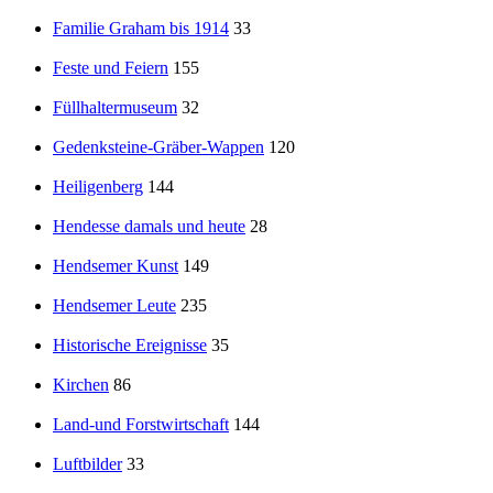
Familie Graham bis 1914
33
Feste und Feiern
155
Füllhaltermuseum
32
Gedenksteine-Gräber-Wappen
120
Heiligenberg
144
Hendesse damals und heute
28
Hendsemer Kunst
149
Hendsemer Leute
235
Historische Ereignisse
35
Kirchen
86
Land-und Forstwirtschaft
144
Luftbilder
33