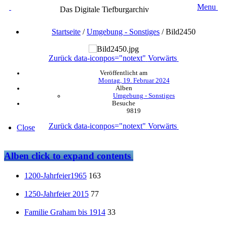
Menu
Das Digitale Tiefburgarchiv
Startseite
/
Umgebung - Sonstiges
/
Bild2450
Zurück
data-iconpos="notext"
Vorwärts
Veröffentlicht am
Montag, 19. Februar 2024
Alben
Umgebung - Sonstiges
Besuche
9819
Zurück
data-iconpos="notext"
Vorwärts
Close
Alben
click to expand contents
1200-Jahrfeier1965
163
1250-Jahrfeier 2015
77
Familie Graham bis 1914
33