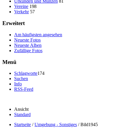
Urkunden und Münzen
81
Vereine
198
Verkehr
57
Erweitert
Am häufigsten angesehen
Neueste Fotos
Neueste Alben
Zufällige Fotos
Menü
Schlagworte
174
Suchen
Info
RSS-Feed
Ansicht
Standard
Startseite
/
Umgebung - Sonstiges
/
Bild1945