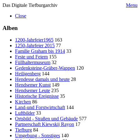
Das Digitale Tiefburgarchiv
Menu
Close
Alben
1200-Jahrfeier1965
163
1250-Jahrfeier 2015
77
Familie Graham bis 1914
33
Feste und Feiern
155
Füllhaltermuseum
32
Gedenksteine-Gräber-Wappen
120
Heiligenberg
144
Hendesse damals und heute
28
Hendsemer Kunst
149
Hendsemer Leute
235
Historische Ereignisse
35
Kirchen
86
Land-und Forstwirtschaft
144
Luftbilder
33
Ortsbild - Straßen und Gebäude
577
Partnerschaft Kiewskij Rayon
17
Tiefburg
84
Umgebung - Sonstiges
140