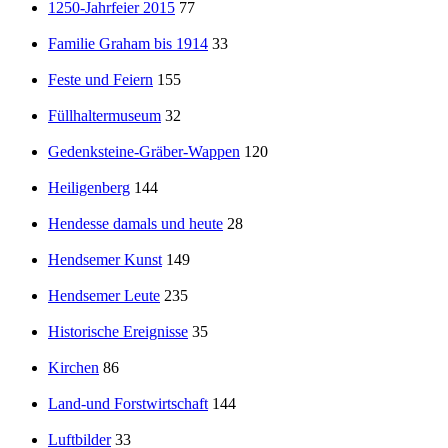
1250-Jahrfeier 2015
77
Familie Graham bis 1914
33
Feste und Feiern
155
Füllhaltermuseum
32
Gedenksteine-Gräber-Wappen
120
Heiligenberg
144
Hendesse damals und heute
28
Hendsemer Kunst
149
Hendsemer Leute
235
Historische Ereignisse
35
Kirchen
86
Land-und Forstwirtschaft
144
Luftbilder
33