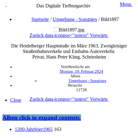
Menu
Das Digitale Tiefburgarchiv
Startseite
/
Umgebung - Sonstiges
/
Bild1897
Zurück
data-iconpos="notext"
Vorwärts
Die Heidelberger Hauptstraße im März 1963. Zweigleisiger
Straßenbahnverkehr und Einbahn-Autoverkehr.
Privat, Hans Peter Kling, Schriesheim
Veröffentlicht am
Montag, 19. Februar 2024
Alben
Umgebung - Sonstiges
Besuche
12728
Zurück
data-iconpos="notext"
Vorwärts
Close
Alben
click to expand contents
1200-Jahrfeier1965
163