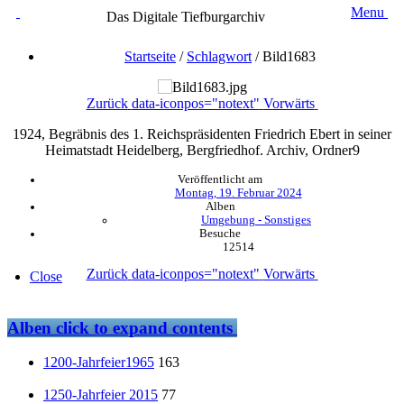
Menu
Das Digitale Tiefburgarchiv
Startseite
/
Schlagwort
/
Bild1683
Zurück
data-iconpos="notext"
Vorwärts
1924, Begräbnis des 1. Reichspräsidenten Friedrich Ebert in seiner
Heimatstadt Heidelberg, Bergfriedhof. Archiv, Ordner9
Veröffentlicht am
Montag, 19. Februar 2024
Alben
Umgebung - Sonstiges
Besuche
12514
Zurück
data-iconpos="notext"
Vorwärts
Close
Alben
click to expand contents
1200-Jahrfeier1965
163
1250-Jahrfeier 2015
77