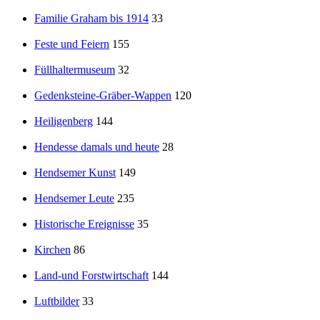
Familie Graham bis 1914
33
Feste und Feiern
155
Füllhaltermuseum
32
Gedenksteine-Gräber-Wappen
120
Heiligenberg
144
Hendesse damals und heute
28
Hendsemer Kunst
149
Hendsemer Leute
235
Historische Ereignisse
35
Kirchen
86
Land-und Forstwirtschaft
144
Luftbilder
33