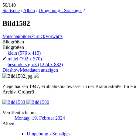
50/140
Startseite
/
Alben
/
Umgebung - Sonstiges
/
Bild1582
Vorschaubilder
Zurück
Vorwärts
Bildgrößen
Bildgrößen
klein
(576 x 415)
✔
mittel
(792 x 570)
besonders groß
(1224 x 882)
Diashow
Metadaten anzeigen
Ziegelhausen 1947, Frühjahrshochwasser in der Brahmsstraße. Im Hin
Archiv, Ordner8
Veröffentlicht am
Montag, 19. Februar 2024
Alben
Umgebung - Sonstiges