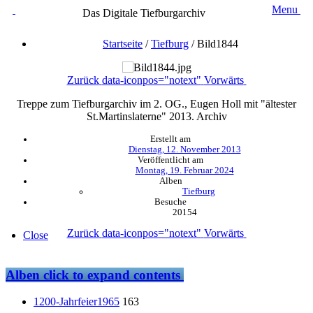
Menu
Das Digitale Tiefburgarchiv
Startseite
/
Tiefburg
/
Bild1844
Zurück
data-iconpos="notext"
Vorwärts
Treppe zum Tiefburgarchiv im 2. OG., Eugen Holl mit "ältester
St.Martinslaterne" 2013. Archiv
Erstellt am
Dienstag, 12. November 2013
Veröffentlicht am
Montag, 19. Februar 2024
Alben
Tiefburg
Besuche
20154
Zurück
data-iconpos="notext"
Vorwärts
Close
Alben
click to expand contents
1200-Jahrfeier1965
163