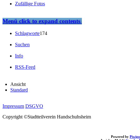
Zufällige Fotos
Menü
click to expand contents
Schlagworte
174
Suchen
Info
RSS-Feed
Ansicht
Standard
Impressum
DSGVO
Copyright ©Stadtteilverein Handschuhsheim
Powered by
Piwigo