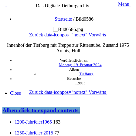
Menu
Das Digitale Tiefburgarchiv
Startseite
/
Bild0586
Zurück
data-iconpos="notext"
Vorwärts
Innenhof der Tiefburg mit Treppe zur Ritterstube, Zustand 1975
Archiv, Holl
Veröffentlicht am
Montag, 19. Februar 2024
Alben
Tiefburg
Besuche
12805
Zurück
data-iconpos="notext"
Vorwärts
Close
Alben
click to expand contents
1200-Jahrfeier1965
163
1250-Jahrfeier 2015
77