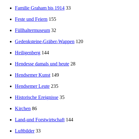
Familie Graham bis 1914
33
Feste und Feiern
155
Füllhaltermuseum
32
Gedenksteine-Gräber-Wappen
120
Heiligenberg
144
Hendesse damals und heute
28
Hendsemer Kunst
149
Hendsemer Leute
235
Historische Ereignisse
35
Kirchen
86
Land-und Forstwirtschaft
144
Luftbilder
33