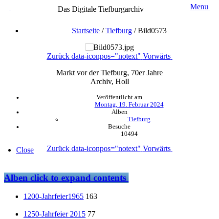
Menu
Das Digitale Tiefburgarchiv
Startseite
/
Tiefburg
/
Bild0573
Zurück
data-iconpos="notext"
Vorwärts
Markt vor der Tiefburg, 70er Jahre
Archiv, Holl
Veröffentlicht am
Montag, 19. Februar 2024
Alben
Tiefburg
Besuche
10494
Zurück
data-iconpos="notext"
Vorwärts
Close
Alben
click to expand contents
1200-Jahrfeier1965
163
1250-Jahrfeier 2015
77