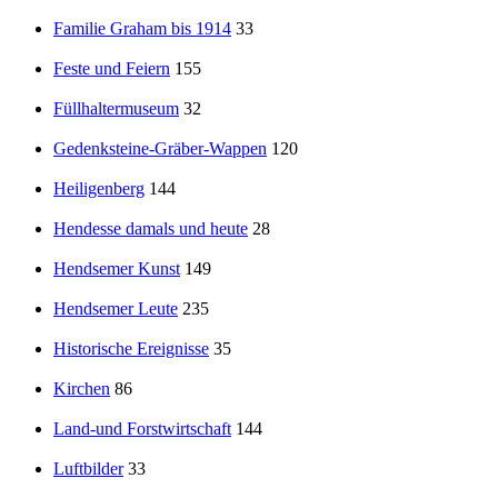
Familie Graham bis 1914
33
Feste und Feiern
155
Füllhaltermuseum
32
Gedenksteine-Gräber-Wappen
120
Heiligenberg
144
Hendesse damals und heute
28
Hendsemer Kunst
149
Hendsemer Leute
235
Historische Ereignisse
35
Kirchen
86
Land-und Forstwirtschaft
144
Luftbilder
33