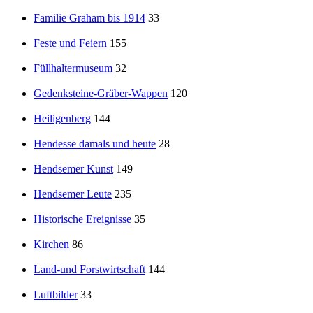
Familie Graham bis 1914
33
Feste und Feiern
155
Füllhaltermuseum
32
Gedenksteine-Gräber-Wappen
120
Heiligenberg
144
Hendesse damals und heute
28
Hendsemer Kunst
149
Hendsemer Leute
235
Historische Ereignisse
35
Kirchen
86
Land-und Forstwirtschaft
144
Luftbilder
33