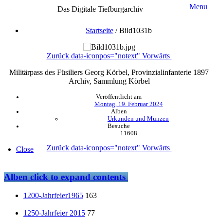
Menu
Das Digitale Tiefburgarchiv
Startseite
/
Bild1031b
Zurück
data-iconpos="notext"
Vorwärts
Militärpass des Füsiliers Georg Körbel, Provinzialinfanterie 1897
Archiv, Sammlung Körbel
Veröffentlicht am
Montag, 19. Februar 2024
Alben
Urkunden und Münzen
Besuche
11608
Zurück
data-iconpos="notext"
Vorwärts
Close
Alben
click to expand contents
1200-Jahrfeier1965
163
1250-Jahrfeier 2015
77