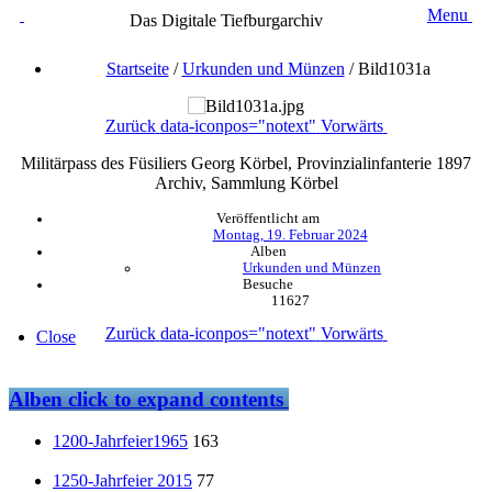
Menu
Das Digitale Tiefburgarchiv
Startseite
/
Urkunden und Münzen
/
Bild1031a
Zurück
data-iconpos="notext"
Vorwärts
Militärpass des Füsiliers Georg Körbel, Provinzialinfanterie 1897
Archiv, Sammlung Körbel
Veröffentlicht am
Montag, 19. Februar 2024
Alben
Urkunden und Münzen
Besuche
11627
Zurück
data-iconpos="notext"
Vorwärts
Close
Alben
click to expand contents
1200-Jahrfeier1965
163
1250-Jahrfeier 2015
77