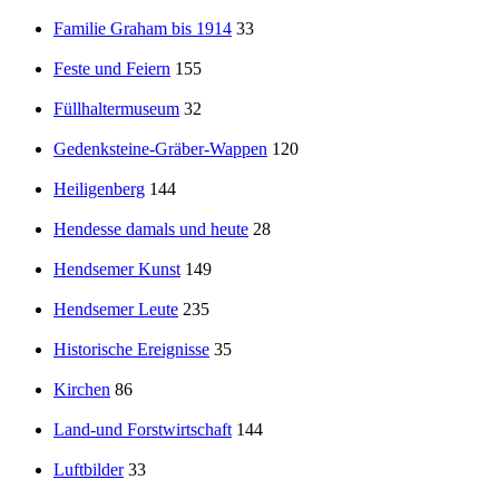
Familie Graham bis 1914
33
Feste und Feiern
155
Füllhaltermuseum
32
Gedenksteine-Gräber-Wappen
120
Heiligenberg
144
Hendesse damals und heute
28
Hendsemer Kunst
149
Hendsemer Leute
235
Historische Ereignisse
35
Kirchen
86
Land-und Forstwirtschaft
144
Luftbilder
33