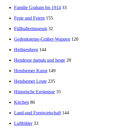
Familie Graham bis 1914
33
Feste und Feiern
155
Füllhaltermuseum
32
Gedenksteine-Gräber-Wappen
120
Heiligenberg
144
Hendesse damals und heute
28
Hendsemer Kunst
149
Hendsemer Leute
235
Historische Ereignisse
35
Kirchen
86
Land-und Forstwirtschaft
144
Luftbilder
33