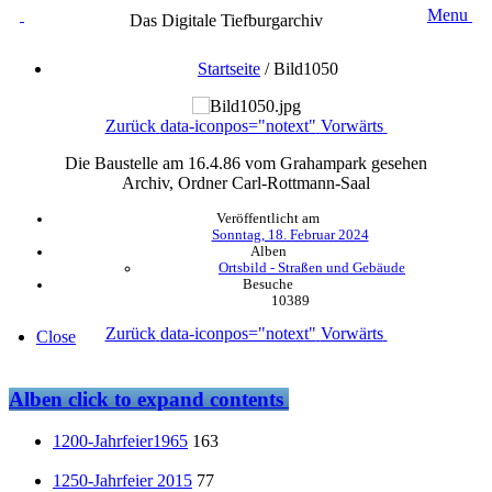
Menu
Das Digitale Tiefburgarchiv
Startseite
/
Bild1050
Zurück
data-iconpos="notext"
Vorwärts
Die Baustelle am 16.4.86 vom Grahampark gesehen
Archiv, Ordner Carl-Rottmann-Saal
Veröffentlicht am
Sonntag, 18. Februar 2024
Alben
Ortsbild - Straßen und Gebäude
Besuche
10389
Zurück
data-iconpos="notext"
Vorwärts
Close
Alben
click to expand contents
1200-Jahrfeier1965
163
1250-Jahrfeier 2015
77