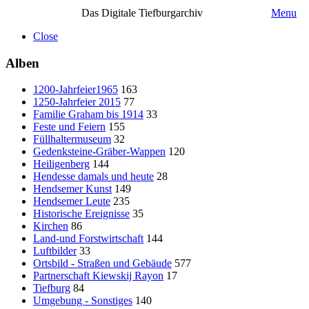
Das Digitale Tiefburgarchiv
Menu
Close
Alben
1200-Jahrfeier1965
163
1250-Jahrfeier 2015
77
Familie Graham bis 1914
33
Feste und Feiern
155
Füllhaltermuseum
32
Gedenksteine-Gräber-Wappen
120
Heiligenberg
144
Hendesse damals und heute
28
Hendsemer Kunst
149
Hendsemer Leute
235
Historische Ereignisse
35
Kirchen
86
Land-und Forstwirtschaft
144
Luftbilder
33
Ortsbild - Straßen und Gebäude
577
Partnerschaft Kiewskij Rayon
17
Tiefburg
84
Umgebung - Sonstiges
140