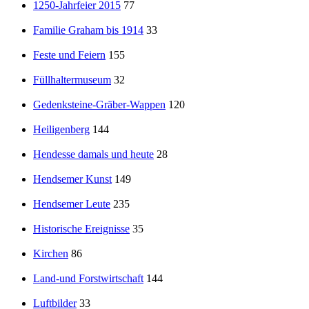
1250-Jahrfeier 2015
77
Familie Graham bis 1914
33
Feste und Feiern
155
Füllhaltermuseum
32
Gedenksteine-Gräber-Wappen
120
Heiligenberg
144
Hendesse damals und heute
28
Hendsemer Kunst
149
Hendsemer Leute
235
Historische Ereignisse
35
Kirchen
86
Land-und Forstwirtschaft
144
Luftbilder
33