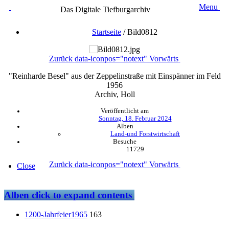
Menu
Das Digitale Tiefburgarchiv
Startseite
/
Bild0812
Zurück
data-iconpos="notext"
Vorwärts
"Reinharde Besel" aus der Zeppelinstraße mit Einspänner im Feld
1956
Archiv, Holl
Veröffentlicht am
Sonntag, 18. Februar 2024
Alben
Land-und Forstwirtschaft
Besuche
11729
Zurück
data-iconpos="notext"
Vorwärts
Close
Alben
click to expand contents
1200-Jahrfeier1965
163