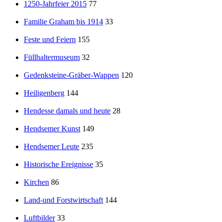
1250-Jahrfeier 2015
77
Familie Graham bis 1914
33
Feste und Feiern
155
Füllhaltermuseum
32
Gedenksteine-Gräber-Wappen
120
Heiligenberg
144
Hendesse damals und heute
28
Hendsemer Kunst
149
Hendsemer Leute
235
Historische Ereignisse
35
Kirchen
86
Land-und Forstwirtschaft
144
Luftbilder
33