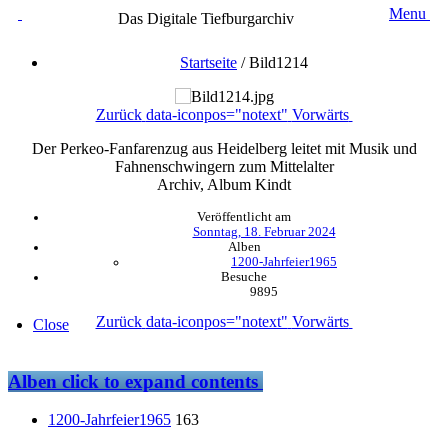
Menu
Das Digitale Tiefburgarchiv
Startseite
/
Bild1214
Zurück
data-iconpos="notext"
Vorwärts
Der Perkeo-Fanfarenzug aus Heidelberg leitet mit Musik und
Fahnenschwingern zum Mittelalter
Archiv, Album Kindt
Veröffentlicht am
Sonntag, 18. Februar 2024
Alben
1200-Jahrfeier1965
Besuche
9895
Zurück
data-iconpos="notext"
Vorwärts
Close
Alben
click to expand contents
1200-Jahrfeier1965
163