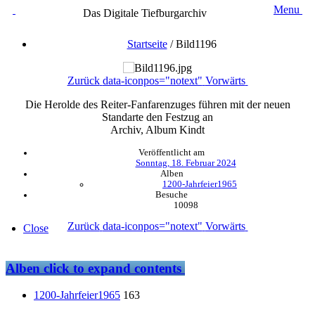
Menu
Das Digitale Tiefburgarchiv
Startseite
/
Bild1196
Zurück
data-iconpos="notext"
Vorwärts
Die Herolde des Reiter-Fanfarenzuges führen mit der neuen
Standarte den Festzug an
Archiv, Album Kindt
Veröffentlicht am
Sonntag, 18. Februar 2024
Alben
1200-Jahrfeier1965
Besuche
10098
Zurück
data-iconpos="notext"
Vorwärts
Close
Alben
click to expand contents
1200-Jahrfeier1965
163