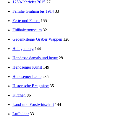
1250-Jahrfeier 2015
77
Familie Graham bis 1914
33
Feste und Feiern
155
Füllhaltermuseum
32
Gedenksteine-Gräber-Wappen
120
Heiligenberg
144
Hendesse damals und heute
28
Hendsemer Kunst
149
Hendsemer Leute
235
Historische Ereignisse
35
Kirchen
86
Land-und Forstwirtschaft
144
Luftbilder
33