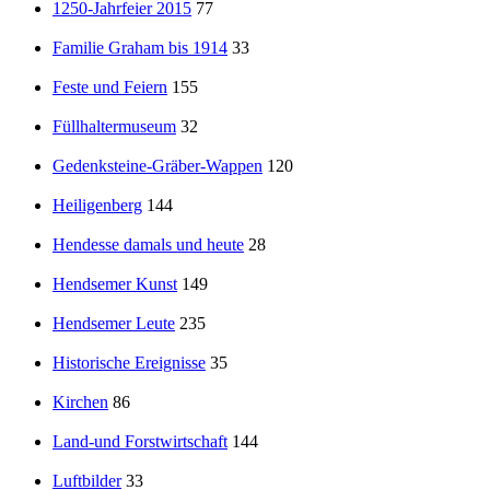
1250-Jahrfeier 2015
77
Familie Graham bis 1914
33
Feste und Feiern
155
Füllhaltermuseum
32
Gedenksteine-Gräber-Wappen
120
Heiligenberg
144
Hendesse damals und heute
28
Hendsemer Kunst
149
Hendsemer Leute
235
Historische Ereignisse
35
Kirchen
86
Land-und Forstwirtschaft
144
Luftbilder
33