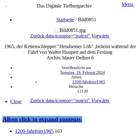
Menu
Das Digitale Tiefburgarchiv
Startseite
/
Bild0851
Zurück
data-iconpos="notext"
Vorwärts
1965, der Kettenschlepper "Hendsemer Löb" ,beheizt während der
Fahrt von Walter Houpert auf dem Festzug
Archiv, blauer Ordner 6
Veröffentlicht am
Sonntag, 18. Februar 2024
Alben
1200-Jahrfeier1965
Besuche
12130
Zurück
data-iconpos="notext"
Vorwärts
Close
Alben
click to expand contents
1200-Jahrfeier1965
163