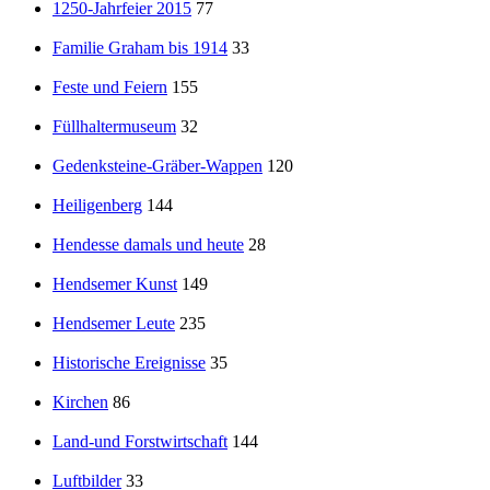
1250-Jahrfeier 2015
77
Familie Graham bis 1914
33
Feste und Feiern
155
Füllhaltermuseum
32
Gedenksteine-Gräber-Wappen
120
Heiligenberg
144
Hendesse damals und heute
28
Hendsemer Kunst
149
Hendsemer Leute
235
Historische Ereignisse
35
Kirchen
86
Land-und Forstwirtschaft
144
Luftbilder
33